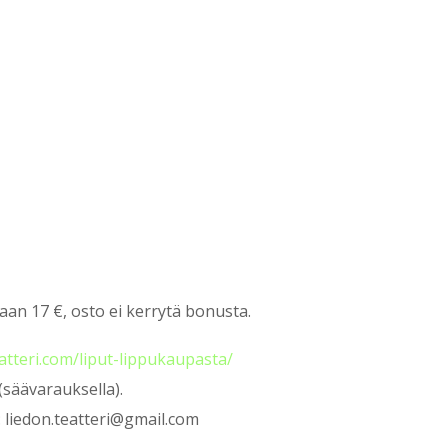
taan 17 €, osto ei kerrytä bonusta.
eatteri.com/liput-lippukaupasta/
(säävarauksella).
: liedon.teatteri@gmail.com