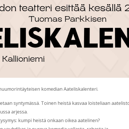
 huumorintäyteisen komedian Aateliskalenteri.
etaan syntymässä. Toinen heistä kasvaa loisteliaan aatelist
ussa arjessa.
kysymys: kumpi heistä onkaan oikea aatelinen?
n vauhdikas ja pureva komedia vallasta, rahasta ja