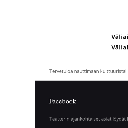
Välia
Välia
Tervetuloa nauttimaan kulttuurista!
Facebook
Teatterin ajankohtaiset asiat löydät