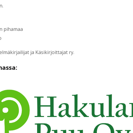
n.
in pihamaa
o
kirjailijat ja Käsikirjoittajat ry.
massa: