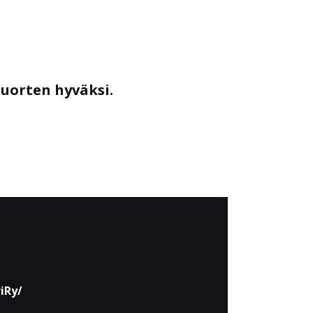
nuorten hyväksi.
iRy/