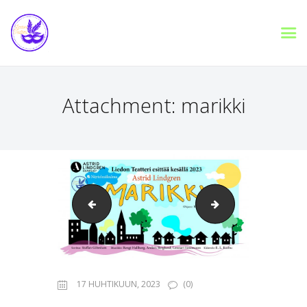
Attachment: marikki
liedon-teatteri-kesa-2023-marikki
Liedon Nuorisotea
17 HUHTIKUUN, 2023
(0)