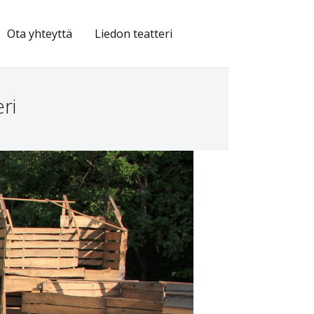
Ota yhteyttä
Liedon teatteri
ri