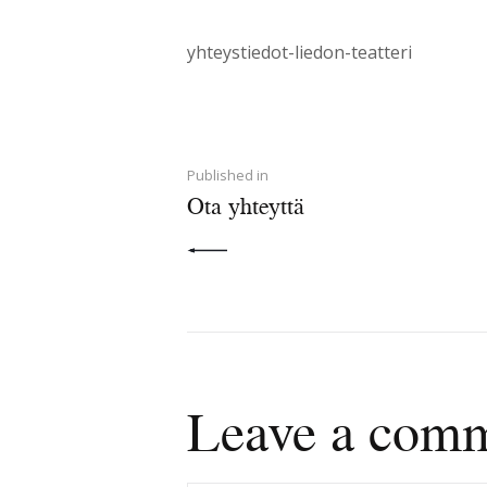
yhteystiedot-liedon-teatteri
Artikkelie
selaus
PREVIOUS POST:
Published in
Ota yhteyttä
Leave a com